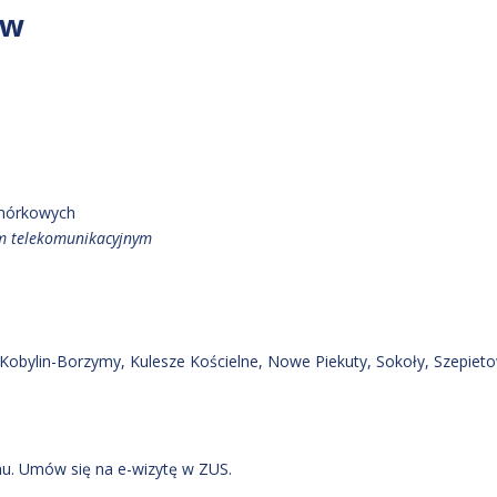
ów
omórkowych
em telekomunikacyjnym
 Kobylin-Borzymy
, Kulesze Kościelne
, Nowe Piekuty
, Sokoły
, Szepiet
u. Umów się na e-wizytę w ZUS.