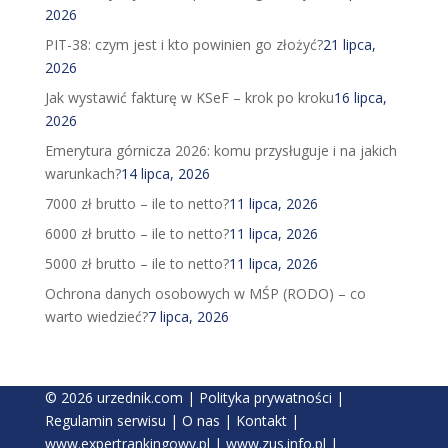
2026
PIT-38: czym jest i kto powinien go złożyć?
21 lipca,
2026
Jak wystawić fakturę w KSeF – krok po kroku
16 lipca,
2026
Emerytura górnicza 2026: komu przysługuje i na jakich
warunkach?
14 lipca, 2026
7000 zł brutto – ile to netto?
11 lipca, 2026
6000 zł brutto – ile to netto?
11 lipca, 2026
5000 zł brutto – ile to netto?
11 lipca, 2026
Ochrona danych osobowych w MŚP (RODO) – co
warto wiedzieć?
7 lipca, 2026
© 2026 urzednik.com |
Polityka prywatności
|
Regulamin serwisu
|
O nas
|
Kontakt
|
www.expertrankingowy.pl
|
www.zus.info.pl
|