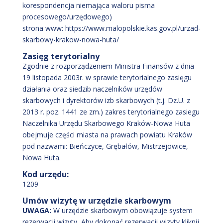
korespondencja niemająca waloru pisma
procesowego/urzędowego)
strona www: https://www.malopolskie.kas.gov.pl/urzad-
skarbowy-krakow-nowa-huta/
Zasięg terytorialny
Zgodnie z rozporządzeniem Ministra Finansów z dnia
19 listopada 2003r. w sprawie terytorialnego zasięgu
działania oraz siedzib naczelników urzędów
skarbowych i dyrektorów izb skarbowych (t.j. Dz.U. z
2013 r. poz. 1441 ze zm.) zakres terytorialnego zasiegu
Naczelnika Urzędu Skarbowego Kraków-Nowa Huta
obejmuje części miasta na prawach powiatu Kraków
pod nazwami: Bieńczyce, Grębałów, Mistrzejowice,
Nowa Huta.
Kod urzędu:
1209
Umów wizytę w urzędzie skarbowym
UWAGA:
W urzędzie skarbowym obowiązuje system
rezerwacji wizyty
.
Aby dokonać rezerwacji wizyty kliknij