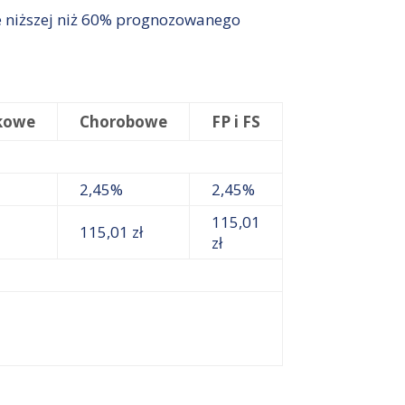
ie niższej niż 60% prognozowanego
kowe
Chorobowe
FP i FS
2,45%
2,45%
115,01
115,01 zł
zł