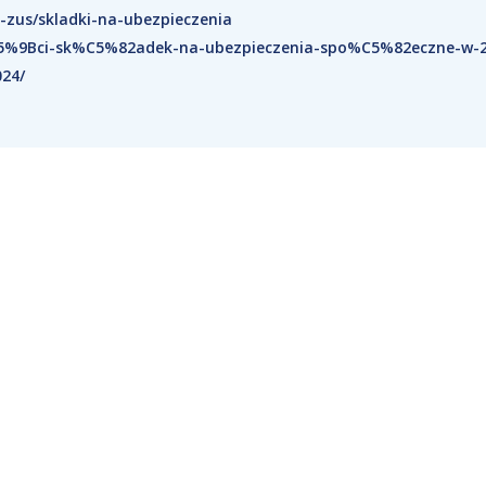
z-zus/skladki-na-ubezpieczenia
C5%9Bci-sk%C5%82adek-na-ubezpieczenia-spo%C5%82eczne-w-2
024/