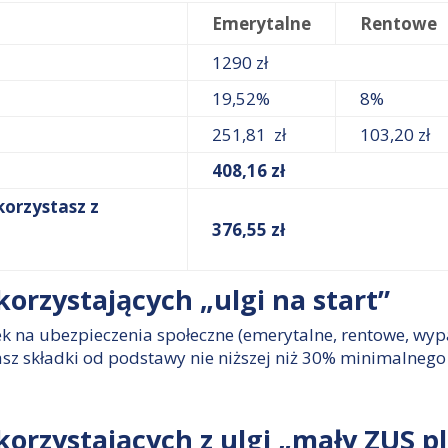
Emerytalne
Rentowe
1290 zł
19,52%
8%
251,81 zł
103,20 zł
408,16 zł
korzystasz z
376,55 zł
korzystających „ulgi na start”
adek na ubezpieczenia społeczne (emerytalne, rentowe, w
asz składki od podstawy nie niższej niż 30% minimalneg
korzystających z ulgi „mały ZUS p