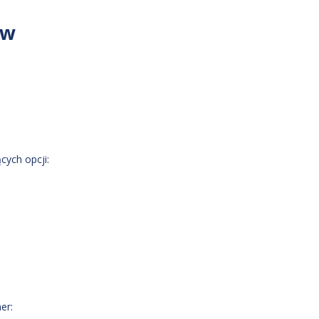
ów
cych opcji:
er: