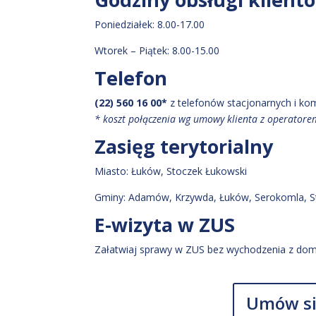
Poniedziałek: 8.00-17.00
Wtorek – Piątek: 8.00-15.00
Telefon
(22) 560 16 00*
z telefonów stacjonarnych i k
* koszt połączenia wg umowy klienta z operator
Zasięg terytorialny
Miasto:
Łuków
, Stoczek Łukowski
Gminy:
Adamów
, Krzywda
, Łuków
, Serokomla
, 
E-wizyta w ZUS
Załatwiaj sprawy w ZUS bez wychodzenia z dom
Umów si