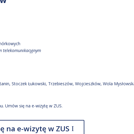
omórkowych
em telekomunikacyjnym
Stanin
, Stoczek Łukowski
, Trzebieszów
, Wojcieszków
, Wola Mysłowsk
u. Umów się na e-wizytę w ZUS.
ę na e-wizytę w ZUS