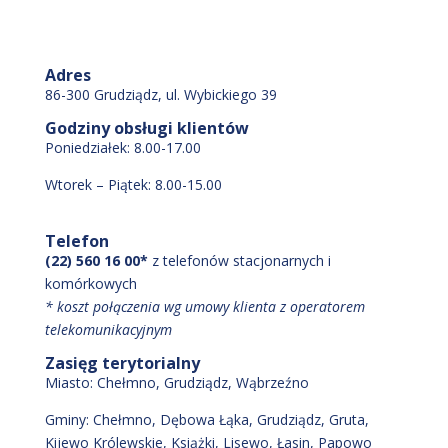
Adres
86-300 Grudziądz, ul. Wybickiego 39
Godziny obsługi klientów
Poniedziałek: 8.00-17.00
Wtorek – Piątek: 8.00-15.00
Telefon
(22) 560 16 00*
z telefonów stacjonarnych i
komórkowych
* koszt połączenia wg umowy klienta z operatorem
telekomunikacyjnym
Zasięg terytorialny
Miasto:
Chełmno
, Grudziądz
, Wąbrzeźno
Gminy:
Chełmno
, Dębowa Łąka
, Grudziądz
, Gruta
,
Kijewo Królewskie
, Książki
, Lisewo
, Łasin
, Papowo