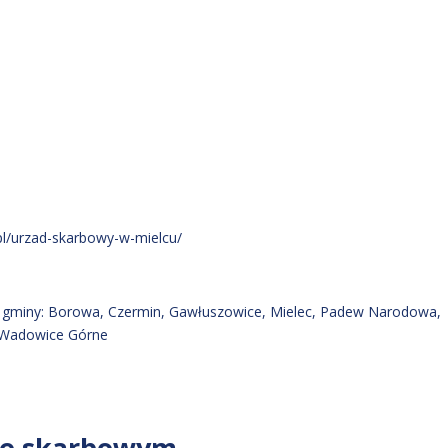
pl/urzad-skarbowy-w-mielcu/
az gminy: Borowa, Czermin, Gawłuszowice, Mielec, Padew Narodowa,
 Wadowice Górne
ie skarbowym