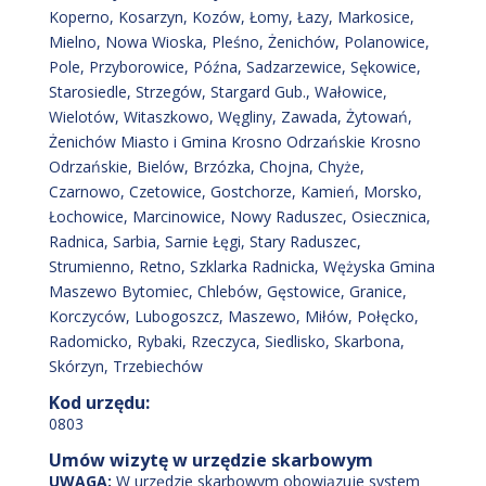
Koperno, Kosarzyn, Kozów, Łomy, Łazy, Markosice,
Mielno, Nowa Wioska, Pleśno, Żenichów, Polanowice,
Pole, Przyborowice, Późna, Sadzarzewice, Sękowice,
Starosiedle, Strzegów, Stargard Gub., Wałowice,
Wielotów, Witaszkowo, Węgliny, Zawada, Żytowań,
Żenichów Miasto i Gmina Krosno Odrzańskie Krosno
Odrzańskie, Bielów, Brzózka, Chojna, Chyże,
Czarnowo, Czetowice, Gostchorze, Kamień, Morsko,
Łochowice, Marcinowice, Nowy Raduszec, Osiecznica,
Radnica, Sarbia, Sarnie Łęgi, Stary Raduszec,
Strumienno, Retno, Szklarka Radnicka, Wężyska Gmina
Maszewo Bytomiec, Chlebów, Gęstowice, Granice,
Korczyców, Lubogoszcz, Maszewo, Miłów, Połęcko,
Radomicko, Rybaki, Rzeczyca, Siedlisko, Skarbona,
Skórzyn, Trzebiechów
Kod urzędu:
0803
Umów wizytę w urzędzie skarbowym
UWAGA:
W urzędzie skarbowym obowiązuje system