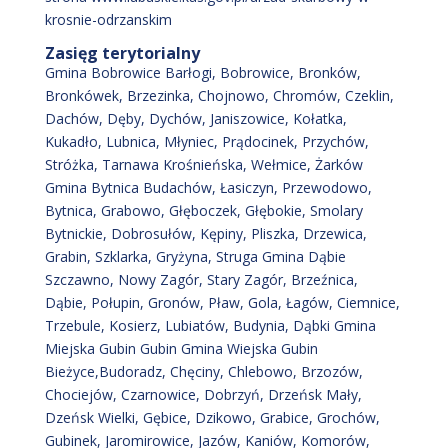
krosnie-odrzanskim
Zasięg terytorialny
Gmina Bobrowice Barłogi, Bobrowice, Bronków,
Bronkówek, Brzezinka, Chojnowo, Chromów, Czeklin,
Dachów, Dęby, Dychów, Janiszowice, Kołatka,
Kukadło, Lubnica, Młyniec, Prądocinek, Przychów,
Stróżka, Tarnawa Krośnieńska, Wełmice, Żarków
Gmina Bytnica Budachów, Łasiczyn, Przewodowo,
Bytnica, Grabowo, Głęboczek, Głębokie, Smolary
Bytnickie, Dobrosułów, Kępiny, Pliszka, Drzewica,
Grabin, Szklarka, Gryżyna, Struga Gmina Dąbie
Szczawno, Nowy Zagór, Stary Zagór, Brzeźnica,
Dąbie, Połupin, Gronów, Pław, Gola, Łagów, Ciemnice,
Trzebule, Kosierz, Lubiatów, Budynia, Dąbki Gmina
Miejska Gubin Gubin Gmina Wiejska Gubin
Bieżyce,Budoradz, Chęciny, Chlebowo, Brzozów,
Chociejów, Czarnowice, Dobrzyń, Drzeńsk Mały,
Dzeńsk Wielki, Gębice, Dzikowo, Grabice, Grochów,
Gubinek, Jaromirowice, Jazów, Kaniów, Komorów,