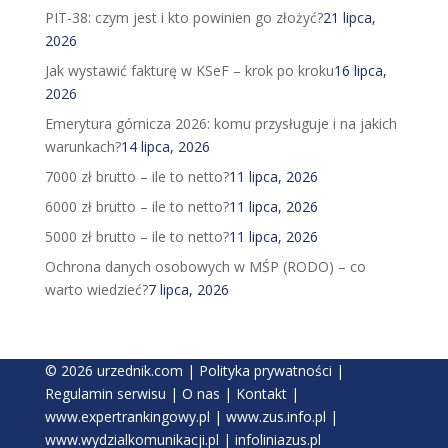
PIT-38: czym jest i kto powinien go złożyć?
21 lipca,
2026
Jak wystawić fakturę w KSeF – krok po kroku
16 lipca,
2026
Emerytura górnicza 2026: komu przysługuje i na jakich
warunkach?
14 lipca, 2026
7000 zł brutto – ile to netto?
11 lipca, 2026
6000 zł brutto – ile to netto?
11 lipca, 2026
5000 zł brutto – ile to netto?
11 lipca, 2026
Ochrona danych osobowych w MŚP (RODO) – co
warto wiedzieć?
7 lipca, 2026
© 2026 urzednik.com |
Polityka prywatności
|
Regulamin serwisu
|
O nas
|
Kontakt
|
www.expertrankingowy.pl
|
www.zus.info.pl
|
www.wydzialkomunikacji.pl
|
infoliniazus.pl