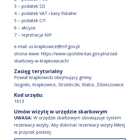
3 – podatek SD
4 – podatek VAT i kasy fiskalne
5 – podatek CIT
6 – akcyza
7 – rejestracja NIP
e-mail: us.krapkowice@mf.gov.pl
strona www: https://www.opolskie.kas.gov.pl/urzad-
skarbowy-w-krapkowicach/
Zasięg terytorialny
Powiat krapkowicki obejmujący gminy:
Gogolin, Krapkowice, Strzeleczki, Walce, Zdzieszowice
Kod urzędu:
1613
Umów wizytę w urzędzie skarbowym
UWAGA:
W urzędzie skarbowym obowiązuje system
rezerwacji wizyty
.
Aby dokonać rezerwacji wizyty kliknij
w przycisk poniżej: