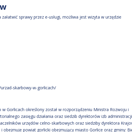
ów
załatwić sprawy przez e-usługi, możliwa jest wizyta w urzędzie
/urzad-skarbowy-w-gorlicach/
o w Gorlicach określony został w rozporządzeniu Ministra Rozwoju i
torialnego zasięgu działania oraz siedzib dyrektorów izb administracj
aczelników urzędów celno-skarbowych oraz siedziby dyrektora Krajo
3) i obejmuje powiat gorlicki obejmujący miasto Gorlice oraz gminy: Bi